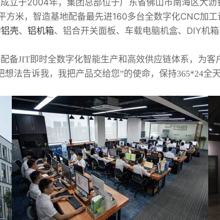
成立于2004年，集团总部位于广东省佛山市南海区大沥
0平方米，智造基地配备最先进160多台全数字化CNC
的
铝壳
、
铝机箱
、铝合开关面板、车载电脑机盒、DIY机
备JIT即时全数字化智能生产和高效供应链体系，为客
想法告诉我，我把产品交给您”的使命，保持365*24全