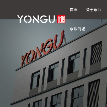
首页
关于永锢
永锢商城