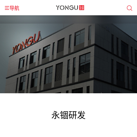
导航
永锢研发