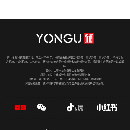
佛山永锢科技有限公司，成立于2004年，目前主要提供铝型材外壳、防护外壳、防水外壳 、19英寸标
准机箱、仪器机箱、CNC外壳、钣金外壳等产品外观设计和结构设计方案，并最终生产落地的一站式服
务。
使命：让每一台设备用上永锢壳体
愿景：成为壳体设计与柔性智造全球服务商
价值观：客户成功、一心一意、开放包容、向上向善、脚踏实地
以精进的设备、技术和科学的管理为新老客户提供优质的产品和服务。