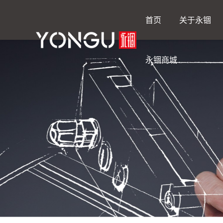
首页
关于永锢
永锢商城