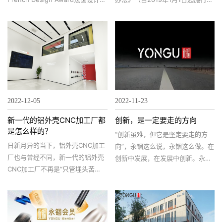
奖”，展现永锢设计实力，弘扬永锢
等相关规定，在《广东永锢电子机
设计风采。
械科技有限公司年产电子机械设备
及系列配件150万件改扩建项目环
境影响报告书》向生态环境主管部
门报批环境影响报告书前，当通过
网络平台，公开拟报批的环境影响
报告书全文和公众参与说明。
2022-12-05
2022-11-23
新一代的铝外壳CNC加工厂都
创新，是一定要走的方向
是怎么样的？
“创新虽难，但它是坚定要走的方
日新月异的当下，铝外壳CNC加工
向”，永锢这么说，永锢这么做。在
厂也与曾经不同，新一代的铝外壳
创新中发展，在发展中创新。永锢
CNC加工厂不再是“只管埋头苦
的创新，大到整体战略，小到设备
干”，而是“令客户有参与感”。这并
产品。
非意味着偷懒，这里所指的“参与
感”是有利于厂家与客户双赢的变
化。