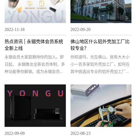
2022-11-18
2022-09-20
热点资讯 | 永锢壳体会员系统
佛山地区什么铝外壳加工厂比
全新上线
较专业？
永锢会员大家庭期待你的加入。即
你知道吗，光在佛山，就有大大小
日起， 永锢推出全新会员体制，多
小一百多家铝外壳加工厂。如何在
种功能等你解锁。成为永锢会员，
其中挑选出专业的铝外壳加工厂？
让你感受一次壳体轻松购的舒心购
怎么样的铝外壳加工厂比较专业？
物体验。事不宜迟，赶紧给大家来
万变不离其宗，还是要考量：科
说说永锢会员的那些事吧。
技、设备、服务以及产品这四大要
素。拿永锢来说，我们有信心称作
专业的铝外壳加工厂。
2022-09-09
2022-08-23