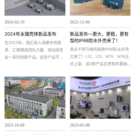
2024-02-19
2023-11-04
2024年永锢壳体新品发布
新品发布—更大，更稳，更有
型的IP68防水外壳来了！
在2023年，我们深入洞察市场需
各位千呼万唤的新款IP68防水外壳
求，汇聚精英团队力量，成功研发
它来了！L12、L13、M15、M16正
出一系列创新产品。这些产品不仅
式上架，这4款产品在原有的基础
代表了行业内的先进技术，更预示
上进行了全面升级，更大、更坚
若未来市场的发展趋势。计划在
固、更美观，相信一定能满足您的
2024年将这些作品带给全球电子设
各种需求。让我们一起来了解一下
备行业领先者。 为了满足市场对于
这款产品的亮点吧！
高性能、高品质仪器仪表的需求，
永锢壳体倾力推出全新5款外壳和
机箱，针对各类仪器仪表设备的特
性，为客户提供了丰富的配置选
择，满足不同客户的需求，以下是
2023-10-09
2023-05-08
2024年即将上架的外壳和机箱：