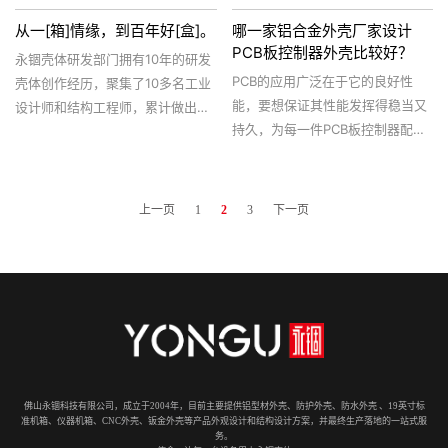
从一[箱]情缘，到百年好[盒]。
哪一家铝合金外壳厂家设计
PCB板控制器外壳比较好？
永锢壳体研发部门拥有10年的研发
PCB的应用广泛在于它的良好性
壳体创作经历，聚集了10多名工业
能，要想保证其性能发挥得稳当又
设计师和结构工程师，累计做出产
持久，为每一件PCB板控制器配置
品设计5219+次，能提供产品的产
一个铝合金外壳，是一件必要的事
品力、传播力等全生命周期的设计
情。铝外壳的质量又必须过硬才能
创新服务，擅于通过市场调研、用
真正起到为PCB板控制器保驾护航
户研究、产品策划、工业设计及结
上一页
1
2
3
下一页
的作用，那么，选择一家不错的铝
构设计等一系列研发过程全方位地
合金外壳厂家是一个关键。
实现企业客户的产品需求。
佛山永锢科技有限公司，成立于2004年，目前主要提供铝型材外壳、防护外壳、防水外壳 、19英寸标
准机箱、仪器机箱、CNC外壳、钣金外壳等产品外观设计和结构设计方案，并最终生产落地的一站式服
务。