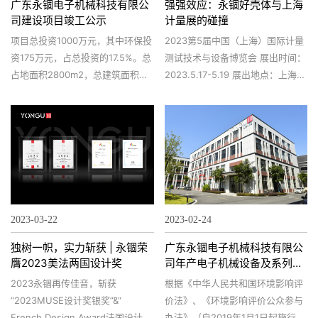
广东永锢电子机械科技有限公
强强效应：永锢好壳体与上海
司建设项目竣工公示
计量展的碰撞
项目总投资1000万元，其中环保投
2023第5届中国（上海）国际计量
资175万元，占总投资的17.5%。总
测试技术与设备博览会 展出时间：
占地面积2800m2，总建筑面积
2023.5.17-5.19 展出地点：上海世
8354.16m2。
博展览馆 永锢展位号：B352
2023-03-22
2023-02-24
独树一帜，实力斩获 | 永锢荣
广东永锢电子机械科技有限公
膺2023美法两国设计奖
司年产电子机械设备及系列配
件150万件改扩建项目环境影
2023永锢再传佳音，斩获
根据《中华人民共和国环境影响评
响评价公众参与报批前公示
“2023MUSE设计奖银奖”&“
价法》、《环境影响评价公众参与
French Design Award法国设计
办法》（自2019年1月1日起施行）