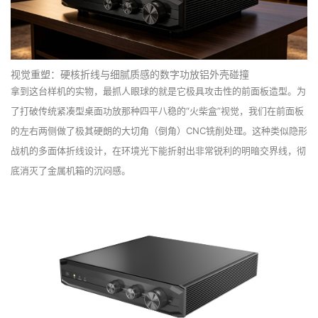
视觉重塑：硬核折线与细腻质感的数字功放铝外壳碰撞
拿到这台样机的实物，最抓人眼球的就是它极具攻击性的前面板造型。为
了打破传统紧凑型桌面功放那种四平八稳的“火柴盒”视觉，我们在前面板
的左右两侧做了极其硬朗的大切角（倒角）CNC铣削处理。这种类似隐形
战机的多面体折线设计，在环境光下能折射出非常锐利的明暗交界线，彻
底消灭了金属机箱的沉闷感。