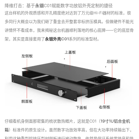
降维打击：基于
永锢
C01赋能数字功放铝外壳定制的捷径
这台样机的外观质感和开孔精度绝对达到了万元级Hi-Fi器材的标准，很
多同行大概会以为我们砸了重金去开整套非标挤压模具。但做硬件不能光
讲情怀不看成本，我来揭秘这台机器顺利落地的核心底牌——它的底层骨
架，其实是直接套用了
永锢外壳
C01
系列的标准型材。
仔细看机身侧面那密集的梳状散热鳍片，这就是C01（
19寸1U铝合金机
箱
）标准件的原生设计。虽然数字功放效率高，但在大功率持续输出下，
利用这种重型铝挤压型材侧板进行被动散热，依然是保证系统零噪音和热