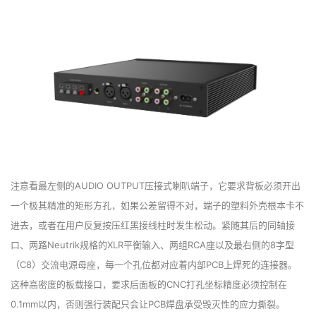
注意看最左侧的AUDIO OUTPUT压接式喇叭端子，它要求背板必须开出
一个极其精准的矩形方孔，如果公差留得不对，端子的塑料外壳根本卡不
进去，或者在用户反复按压红黑接线柱时发生松动。紧随其后的同轴接
口、两路Neutrik规格的XLR平衡输入、两组RCA座以及最右侧的8字型
（C8）交流电源母座，每一个孔位都对应着内部PCB上焊死的连接器。
这种高密度的板载接口，要求后面板的CNC打孔坐标精度必须控制在
0.1mm以内，否则强行装配只会让PCB焊盘承受毁灭性的应力撕裂。