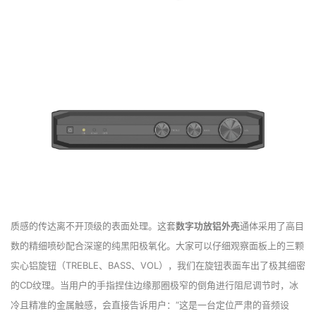
质感的传达离不开顶级的表面处理。这套
数字功放铝外壳
通体采用了高目
数的精细喷砂配合深邃的纯黑阳极氧化。大家可以仔细观察面板上的三颗
实心铝旋钮（TREBLE、BASS、VOL），我们在旋钮表面车出了极其细密
的CD纹理。当用户的手指捏住边缘那圈极窄的倒角进行阻尼调节时，冰
冷且精准的金属触感，会直接告诉用户：“这是一台定位严肃的音频设