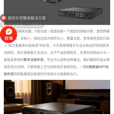
提供外壳整体解决方案
工业设计、二次设计
在Hi-Fi音频研发圈，D类功放一直面临着一个尴尬的刻板印象：虽然转换
效率极高、发热小，但往往因为体积太小、重量太轻，常常被老烧友们贴
上“缺乏重量感与高级感”的标签。今天我想借着手头这台刚出炉的纯黑测
试样机，和大家聊聊工业设计。对于产品经理而言，优秀的结构设计与一
套极具质感的
数字功放外壳
，完全可以逆转这种偏见。我们眼前的这台原
型机充分证明，只要表面工艺与结构语言拿捏到位，一款
D类数据HIFI功
放外壳
同样能展现出极高的市场溢价与桌面统治力。