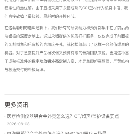
稳定性的最优解。由于直接采用了永锢成熟的C01型材作为机身中段，我
们直接砍掉了最烧钱、最耗时的开模环节。
在这套聪明的选型逻辑下，我们所有的研发精力和预算都集中在了前后两
块铝板的深度定制上。通过永锢提供的优质打样服务，仅仅完成了前面板
的切割倒角和后背板的高精度开孔，就轻松组装出了这样一台颜值爆表的
机器。对于急需提升产品档次但又预算有限的音频团队来说，善用这种基
于成熟标准件的
数字功放铝外壳定制
方案，才是兼顾超高颜值、严苛结构
与极速交付的终极玩法。
更多资讯
医疗检测仪器铝合金外壳怎么选？CT/超声/监护设备要点
2026-08-08
电磁屏蔽铝合金外壳怎么选？EMC/5G/医疗三场景