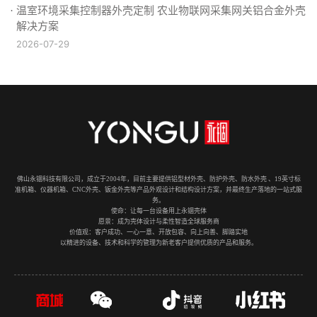
温室环境采集控制器外壳定制 农业物联网采集网关铝合金外壳
解决方案
2026-07-29
佛山永锢科技有限公司，成立于2004年，目前主要提供铝型材外壳、防护外壳、防水外壳 、19英寸标
准机箱、仪器机箱、CNC外壳、钣金外壳等产品外观设计和结构设计方案，并最终生产落地的一站式服
务。
使命：让每一台设备用上永锢壳体
愿景：成为壳体设计与柔性智造全球服务商
价值观：客户成功、一心一意、开放包容、向上向善、脚踏实地
以精进的设备、技术和科学的管理为新老客户提供优质的产品和服务。