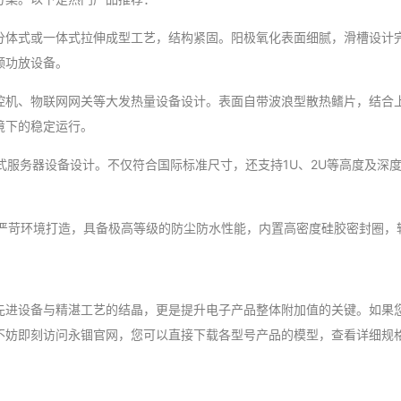
分体式或一体式拉伸成型工艺，结构紧固。阳极氧化表面细腻，滑槽设计完
频功放设备。
控机、物联网网关等大发热量设备设计。表面自带波浪型散热鳍片，结合
境下的稳定运行。
式服务器设备设计。不仅符合国际标准尺寸，还支持1U、2U等高度及深
严苛环境打造，具备极高等级的防尘防水性能，内置高密度硅胶密封圈，
先进设备与精湛工艺的结晶，更是提升电子产品整体附加值的关键。如果
不妨即刻访问永锢官网，您可以直接下载各型号产品的模型，查看详细规