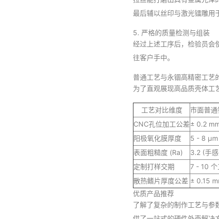
最后辅以丝印与激光镭雕用于
5. 严格的质量检测与组装
经过上述工序后，检验员会
往客户手中。
普通工艺与永锢高精密工艺
为了直观展现高品质壳体工
工艺对比维度
市面普通
CNC孔位加工公差
± 0.2 m
阳极氧化膜厚度
5 - 8 μm
表面粗糙度 (Ra)
3.2 (手
定制打样交期
7 - 10
散热鳍片厚度公差
± 0.15 
优质产品推荐
了解了复杂的制作工艺与参
供了一站式的硬件外壳解决