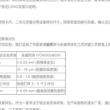
标记LOGO及接口说明。
使用卡尺、二次元测量仪等设备核对尺寸，排查表面划痕与色差。确认无
的数值对比
艺的区别，我们总结了市面普通
铝壳
体与永锢壳体在几项关键工艺数值上
铝合金壳体
永锢壳体 (YONGGUBOX)
m
± 0.05 mm (高精密定位)
12 - 15 μm (耐磨防腐更强)
感略粗糙)
0.8 - 1.6 (触感细腻高级)
 个工作日
快速打样 3 - 5 个工作日
mm
± 0.05 mm (确保高效散热面积)
数差异后，作为一家专注于铝合金壳体研发、生产和销售的源头厂家，通
方案。以下是热门产品推荐：