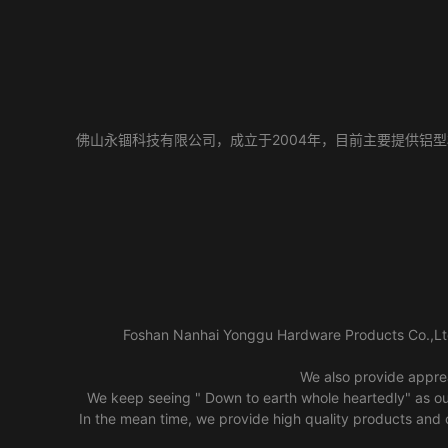
佛山永锢科技有限公司，成立于2004年，目前主要提供铝
Foshan Nanhai Yonggu Hardware Products Co.,Ltd
We also provide apprea
We keep seeing " Down to earth whole heartedly" as our
In the mean time, we provide high quality products and 