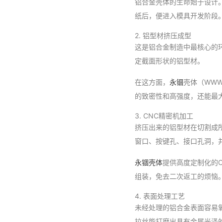
铝合金壳体的生命始于设计
纸后，便进入模具开发阶段
2. 铝型材挤压成型
这是铝合金制造中最核心的
定截面形状的铝型材。
在这方面，
永锢
壳体（WWW
的致密性和高强度，还能最
3. CNC精密机加工
挤压出来的铝型材在切割成所
窗口、按键孔、接口孔洞，
永锢壳体
提供高度定制化的
组装，免去二次返工的烦恼
4. 表面处理工艺
未经处理的铝合金表面容易
拉丝能打磨出具有金属光泽