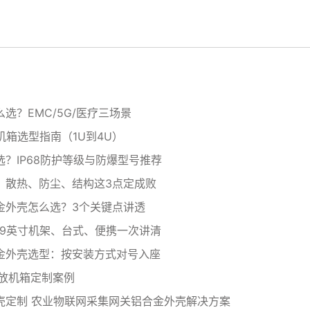
选？EMC/5G/医疗三场景
机箱选型指南（1U到4U）
？IP68防护等级与防爆型号推荐
？散热、防尘、结构这3点定成败
金外壳怎么选？3个关键点讲透
19英寸机架、台式、便携一次讲清
金外壳选型：按安装方式对号入座
功放机箱定制案例
壳定制 农业物联网采集网关铝合金外壳解决方案