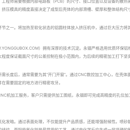
。工程师需要根据内部电路板（PCB）的尺寸、接口位置以及设备的散热
。挤压模具的精度直接决定了成型后壳体的内部滑槽、壁厚和整体结构尺
环节之一。将加热至软化状态的铝圆柱体放入挤压机中，通过巨大压力将
.YONGGUBOX.COM）拥有深厚的技术沉淀。永锢严格选用优质环保
大程度保证截面尺寸的公差控制在极小范围内，为后续的精密加工打下坚
需长度后，通常需要为其“开门开窗”。通过CNC数控加工中心，在壳体
并在需要固定的地方进行精密攻牙。
CNC机加工服务，客户只需提供加工图纸，永锢即可完成高精度的孔位加
。
氧化发暗。通过表面处理，不仅能提升产品质感，还能增强耐候性。喷砂
的线纹。而阳极氧化则是最常用的工艺，通过电化学反应生成一层坚硬的