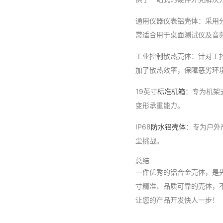
通用仪器仪表铝壳体：采用
常适合用于桌面测试仪及音
工业控制散热壳体：针对工
加了散热效率，保障恶劣环
19英寸
标准机箱
：专为机架
变形承重能力。
IP68
防水铝壳体
：专为户外
尘挑战。
总结
一件优秀的铝合金壳体，是
寸精准、品质可靠的壳体，
让您的产品开发快人一步！