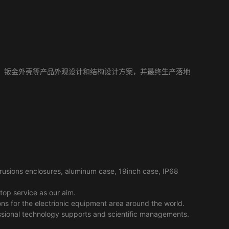
壳、钣金外壳等产品外观设计和结构设计方案，并最终生产落地
usions enclosures, aluminum case, 19inch case, IP68
top service as our aim.
ns for the electrionic equipment area around the world.
essional technology supports and scientific managements.