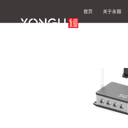
首页
关于永锢
永锢商城