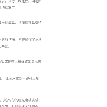
需求，进行三维建模。确定图
寸的精准度。
其推过模具，从而得到具有特
铝材进行挤压，不仅确保了材料
实基础。
面板或侧壁上精确铣出显示屏
工，让客户拿到手即可直接
能形成均匀的哑光磨砂质感；
氧化膜，并能染成各种颜色。