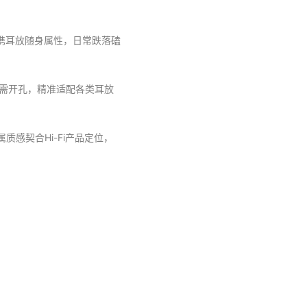
便携耳放随身属性，日常跌落磕
按需开孔，精准适配各类耳放
感契合Hi-Fi产品定位，