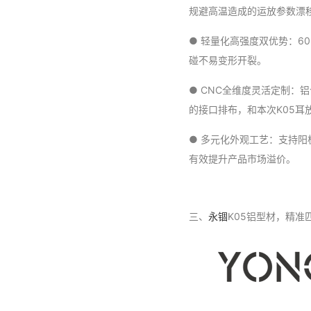
规避高温造成的运放参数漂
● 轻量化高强度双优势：6
碰不易变形开裂。
● CNC全维度灵活定制
的接口排布，和本次K05耳
● 多元化外观工艺：支持阳
有效提升产品市场溢价。
三、
永锢
K05铝型材，精