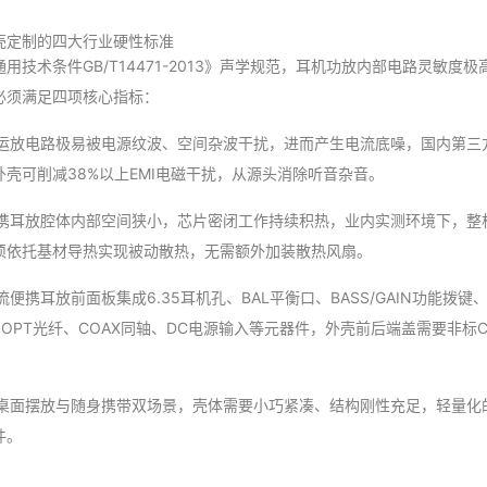
壳定制的四大行业硬性标准
用技术条件GB/T14471-2013》声学规范，耳机功放内部电路灵敏度
必须满足四项核心指标：
放运放电路极易被电源纹波、空间杂波干扰，进而产生电流底噪，国内第三
壳可削减38%以上EMI电磁干扰，从源头消除听音杂音。
便携耳放腔体内部空间狭小，芯片密闭工作持续积热，业内实测环境下，整
须依托基材导热实现被动散热，无需额外加装散热风扇。
便携耳放前面板集成6.35耳机孔、BAL平衡口、BASS/GAIN功能拨
SB、OPT光纤、COAX同轴、DC电源输入等元器件，外壳前后端盖需要非标
顾桌面摆放与随身携带双场景，壳体需要小巧紧凑、结构刚性充足，轻量化
件。