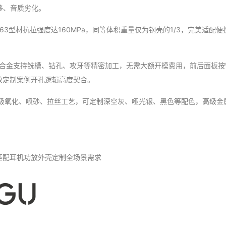
移、音质劣化。
063型材抗拉强度达160MPa，同等体积重量仅为钢壳的1/3，完美适配
：铝合金支持铣槽、钻孔、攻牙等精密加工，无需大额开模费用，前后面板
放定制案例开孔逻辑高度契合。
极氧化、喷砂、拉丝工艺，可定制深空灰、哑光银、黑色等配色，高级金属质
准匹配耳机功放外壳定制全场景需求