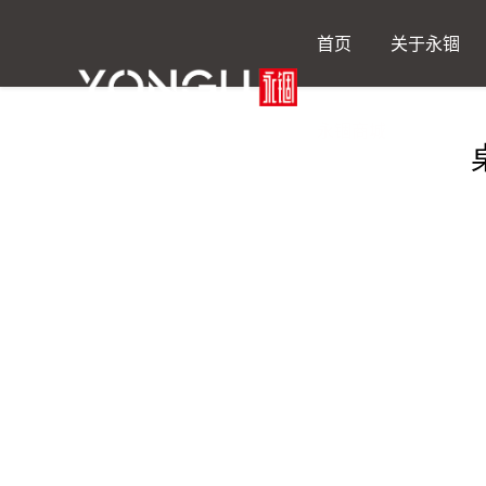
首页
关于永锢
永锢商城