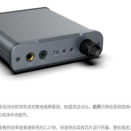
：全铝闭合腔体形成完整电磁屏蔽层，权威测试对比，
铝壳
可降低音频底噪
机纯净声场细节。
金散热效率是普通铁壳的2.27倍，快速导出耳放芯片运行热量，整机稳