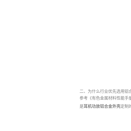
二、为什么行业优先选用铝
参考《有色金属材料性能手册》
是
耳机功放铝合金外壳
定制