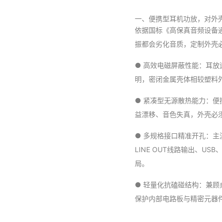
一、便携型耳机功放，对外
依据国标《高保真音频设备通
振都会劣化音质，定制外壳
● 高效电磁屏蔽性能：耳
明，密闭金属壳体相较塑料外
● 紧凑型无源散热能力：
益漂移、音色失真，外壳必
● 多规格接口精准开孔：主流
LINE OUT线路输出、U
局。
● 轻量化抗磕碰结构：兼
保护内部电路板与精密元器