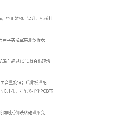
极高，空间射频、温升、机械共
方声学实验室实测数据表
机温升超过13℃就会出现增
键、主音量旋钮；后背板搭配
CNC开孔，匹配多样化PCB布
的同时抵御跌落磕碰形变，