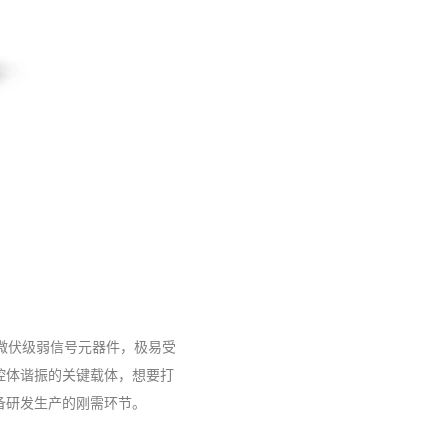
于微伏级弱信号元器件，极易受
腔体谐振的关键载体，想要打
备研发生产的刚需环节。