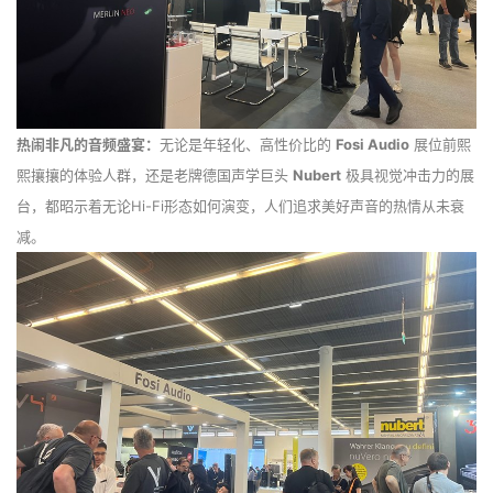
热闹非凡的音频盛宴：
无论是年轻化、高性价比的
Fosi Audio
展位前熙
熙攘攘的体验人群，还是老牌德国声学巨头
Nubert
极具视觉冲击力的展
台，都昭示着无论Hi-Fi形态如何演变，人们追求美好声音的热情从未衰
减。