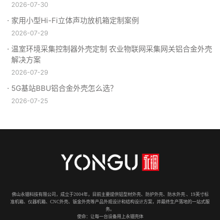
2026-07-30
家用小型Hi-Fi立体声功放机箱定制案例
2026-07-29
温室环境采集控制器外壳定制 农业物联网采集网关铝合金外壳
解决方案
2026-07-29
5G基站BBU铝合金外壳怎么选？
2026-07-25
佛山永锢科技有限公司，成立于2004年，目前主要提供铝型材外壳、防护外壳、防水外壳 、19英寸标
准机箱、仪器机箱、CNC外壳、钣金外壳等产品外观设计和结构设计方案，并最终生产落地的一站式服
务。
使命：让每一台设备用上永锢壳体