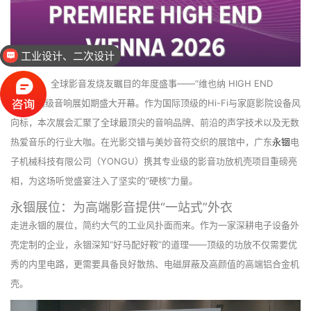
工业设计、二次设计
2026年，全球影音发烧友瞩目的年度盛事——“维也纳 HIGH END
2026”高级音响展如期盛大开幕。作为国际顶级的Hi-Fi与家庭影院设备风
向标，本次展会汇聚了全球最顶尖的音响品牌、前沿的声学技术以及无数
热爱音乐的行业大咖。在光影交错与美妙音符交织的展馆中，广东
永锢
电
子机械科技有限公司（YONGU）携其专业级的影音功放机壳项目重磅亮
相，为这场听觉盛宴注入了坚实的“硬核”力量。
永锢展位：为高端影音提供“一站式”外衣
走进永锢的展位，简约大气的工业风扑面而来。作为一家深耕电子设备外
壳定制的企业，永锢深知“好马配好鞍”的道理——顶级的功放不仅需要优
秀的内里电路，更需要具备良好散热、电磁屏蔽及高颜值的高端铝合金机
壳。