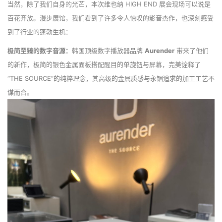
当然，除了我们自身的光芒，本次维也纳 HIGH END 展会现场可以说是
百花齐放。漫步展馆，我们看到了许多令人惊叹的影音杰作，也深刻感受
到了行业的蓬勃生机：
极简至臻的数字音源：
韩国顶级数字播放器品牌
Aurender
带来了他们
的新作，极简的银色金属面板搭配醒目的单旋钮与屏幕，完美诠释了
“THE SOURCE”的纯粹理念，其高级的金属质感与永锢追求的加工工艺不
谋而合。