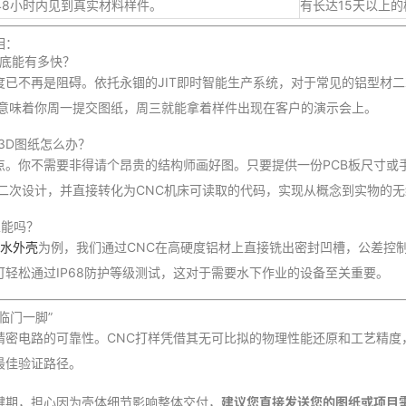
-48小时内见到真实材料样件。
有长达15天以上
相：
到底能有多快？
度已不再是阻碍。依托永锢的JIT即时智能生产系统，对于常见的铝型材
意味着你周一提交图纸，周三就能拿着样件出现在客户的演示会上。
3D图纸怎么办？
点。你不需要非得请个昂贵的结构师画好图。只要提供一份PCB板尺寸或
步二次设计，并直接转化为CNC机床可读取的代码，实现从概念到实物的
性能吗？
水外壳
为例，我们通过CNC在高硬度铝材上直接铣出密封凹槽，公差控制在
轻松通过IP68防护等级测试，这对于需要水下作业的设备至关重要。
临门一脚”
精密电路的可靠性。CNC打样凭借其无可比拟的物理性能还原和工艺精度
最佳验证路径。
键期，担心因为壳体细节影响整体交付，
建议您直接发送您的图纸或项目