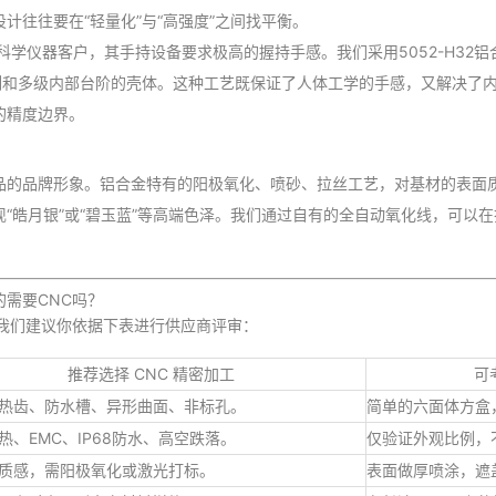
计往往要在“轻量化”与“高强度”之间找平衡。
学仪器客户，其手持设备要求极高的握持手感。我们采用5052-H32铝
分割和多级内部台阶的壳体。这种工艺既保证了人体工学的手感，又解决了
的精度边界。
品的品牌形象。铝合金特有的阳极氧化、喷砂、拉丝工艺，对基材的表面质
现“皓月银”或“碧玉蓝”等高端色泽。我们通过自有的全自动氧化线，可以
需要CNC吗？
。我们建议你依据下表进行供应商评审：
推荐选择 CNC 精密加工
可
热齿、防水槽、异形曲面、非标孔。
简单的六面体方盒
热、EMC、IP68防水、高空跌落。
仅验证外观比例，
质感，需阳极氧化或激光打标。
表面做厚喷涂，遮