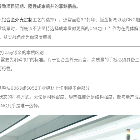
导致项目延期、隐性成本飙升的罪魁祸首。
（
铝合金外壳定制
工艺的选择），通常面临3D打印、钣金折弯以及CNC
场景时，到底该不该坚持选择成本看似更高的CNC加工？作为在壳体解决
象，从实战角度为你深度解析。
D打印与钣金的本质区别
们需要先明确“好”的标准。对于铝合金外壳而言，高质量的手板必须具备
可行性。
）
整块6063或5052工业铝材上切削掉多余部分。
状态的打样方式。无论是材料密度、导热性能还是结构强度，都与量产成
NC几乎是唯一选择。