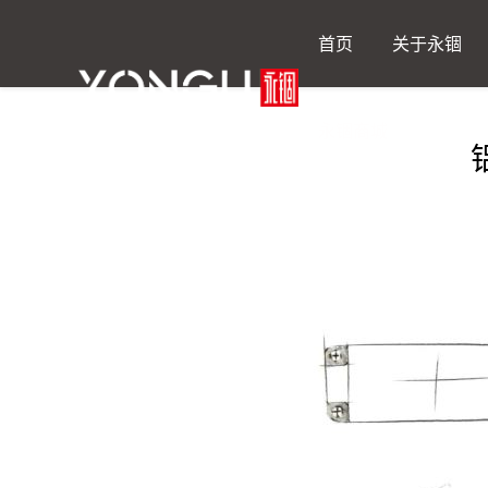
首页
关于永锢
永锢商城