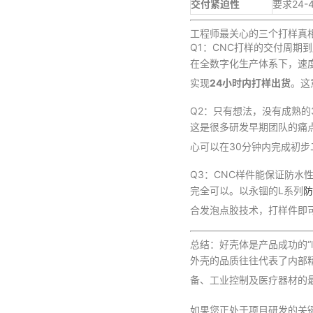
交付紧迫性
要求24
工程师最关心的三个打样真
Q1：CNC打样的交付周期
在全数字化生产体系下，速
实现
24小时内打样出货
。这
Q2：只有想法，没有成熟的
这是很多研发早期团队的痛
心可以在30分钟内完成初
Q3：CNC样件能保证防水
完全可以。以永锢的L系列
防
合发泡点胶技术，打样件即可
总结：好壳体是产品成功的“
外壳的品质往往代表了内部
备、工业控制及医疗器材的
如果您正处于项目研发的关