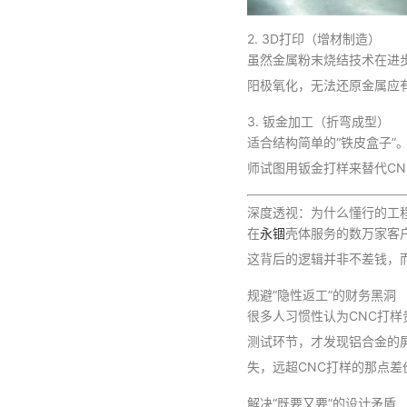
2. 3D打印（增材制造）
虽然金属粉末烧结技术在进
阳极氧化，无法还原金属应
3. 钣金加工（折弯成型）
适合结构简单的“铁皮盒子
师试图用钣金打样来替代C
深度透视：为什么懂行的工程
在
永锢
壳体服务的数万家客
这背后的逻辑并非不差钱，
规避“隐性返工”的财务黑洞
很多人习惯性认为CNC打样
测试环节，才发现铝合金的
失，远超CNC打样的那点差
解决“既要又要”的设计矛盾