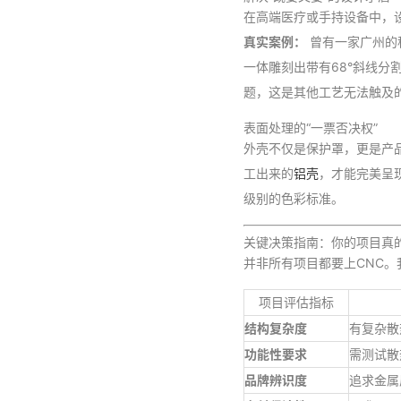
在高端医疗或手持设备中，设
真实案例：
曾有一家广州的科
一体雕刻出带有68°斜线
题，这是其他工艺无法触及
表面处理的“一票否决权”
外壳不仅是保护罩，更是产
工出来的
铝壳
，才能完美呈
级别的色彩标准。
关键决策指南：你的项目真的
并非所有项目都要上CNC
项目评估指标
结构复杂度
有复杂散
功能性要求
需测试散
品牌辨识度
追求金属