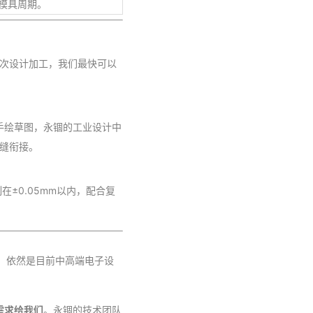
的模具周期。
二次设计加工，我们最快可以
手绘草图，永锢的工业设计中
无缝衔接。
±0.05mm以内，配合复
，依然是目前中高端电子设
需求给我们
。永锢的技术团队