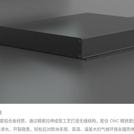
战
 高强度铝合金材质，通过精密拉伸成型工艺打造无缝结构，配合 CNC 精铣
彻底解决渗水、开裂隐患，轻松应对欧洲多雨、高湿、温差大的气候环境永锢壳