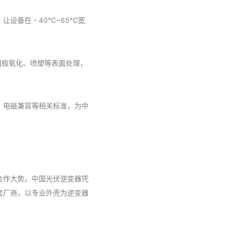
备在 - 40℃~65℃宽
阳极氧化、喷塑等表面处理，
、电磁兼容等相关标准，为中
合作大势。中国光伏逆变器凭
套厂商，以专业外壳为逆变器