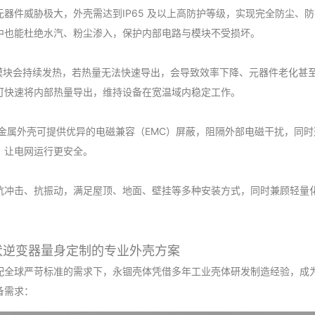
器件威胁极大，外壳需达到IP65 及以上高防护等级，实现完全防尘、
中也能杜绝水汽、粉尘渗入，保护内部电路与模块不受损坏。
功率模块会持续发热，若热量无法快速导出，会导致效率下降、元器件老化甚
可快速将内部热量导出，维持设备在宽温域内稳定工作。
作，金属外壳可提供优异的电磁兼容（EMC）屏蔽，阻隔外部电磁干扰，同
，让电网运行更安全。
抗冲击、抗振动，满足屋顶、地面、壁挂等多种安装方式，同时兼顾轻量
伏逆变器量身定制的专业外壳方案
配全球严苛标准的需求下，永锢壳体凭借多年工业壳体研发制造经验，成
备需求：