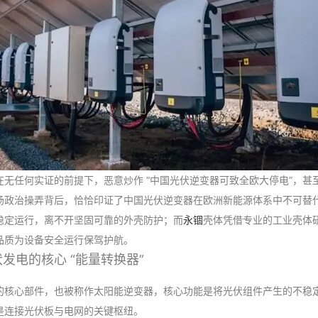
无任何实证的前提下，恶意炒作 “中国光伏逆变器可致全欧大停电”，甚
场政治操弄背后，恰恰印证了中国光伏逆变器在欧洲新能源体系中不可替
稳定运行，离不开坚固可靠的外壳防护；而
永锢
壳体凭借专业的工业壳体
品质为设备安全运行保驾护航。
发电的核心 “能量转换器”
的核心部件，也被称作太阳能逆变器，核心功能是将光伏组件产生的不稳
是连接光伏板与电网的关键枢纽。