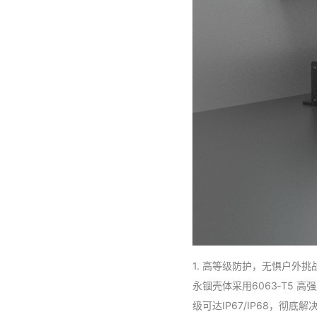
1. 高等级防护，无惧户外挑
永锢壳体采用6063‑T5
级可达IP67/IP68，