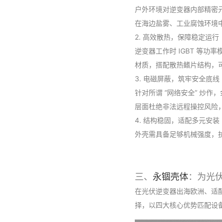
户外环境对逆变器内部精密元
在海边盐雾、工业腐蚀环境
2. 高效散热，保障稳定运行
逆变器工作时 IGBT 等
材质，搭配散热鳍片结构，
3. 电磁屏蔽，筑牢安全底线
针对所谓 “网络安全” 炒
层面杜绝非法远程操控风险
4. 结构稳固，适配多元安装
外壳需具备足够机械强度，
三、
永锢壳体
：为光
在光伏逆变器出海欧洲、适
择，以四大核心优势匹配设