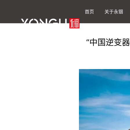
首页
关于永锢
永锢商城
“中国逆变