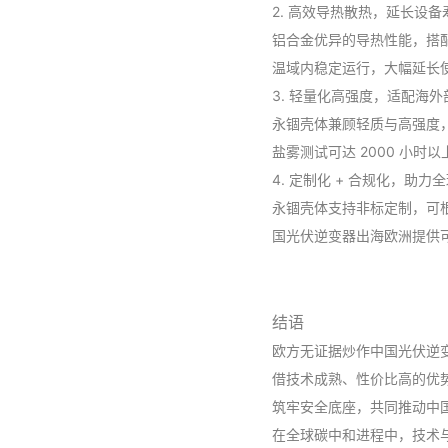
2. 高效导热散热，延长设备
铝合金优异的导热性能，搭配
温域内稳定运行，大幅延长
3. 轻量化高强度，适配海外
永锢壳体兼顾轻质与高强度，
盐雾测试可达 2000 小
4. 定制化 + 合规化，助力
永锢壳体支持非标定制，可
国光伏逆变器出海欧洲提供
结语
欧方无证据炒作中国光伏逆
借技术成熟、性价比高的优
筑牢安全底座，共同推动中
在全球碳中和进程中，技术