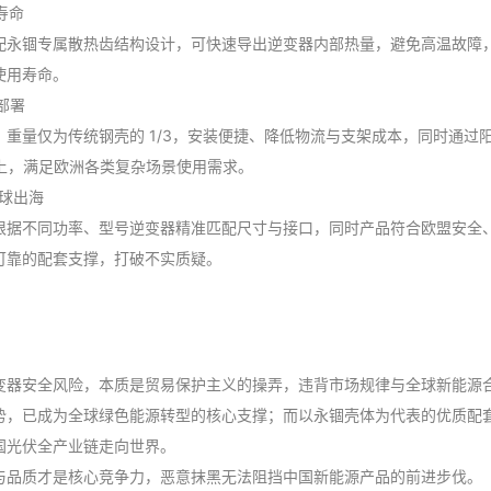
寿命
永锢专属散热齿结构设计，可快速导出逆变器内部热量，避免高温故障，让设
使用寿命。
部署
重量仅为传统钢壳的 1/3，安装便捷、降低物流与支架成本，同时通过
时以上，满足欧洲各类复杂场景使用需求。
全球出海
根据不同功率、型号逆变器精准匹配尺寸与接口，同时产品符合欧盟安全
可靠的配套支撑，打破不实质疑。
变器安全风险，本质是贸易保护主义的操弄，违背市场规律与全球新能源
势，已成为全球绿色能源转型的核心支撑；而以永锢壳体为代表的优质配
国光伏全产业链走向世界。
与品质才是核心竞争力，恶意抹黑无法阻挡中国新能源产品的前进步伐。