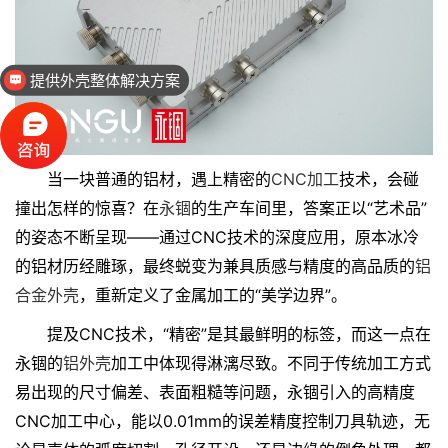
提供外壳整体解决方案
工业设计、二次设计
当一块普通的铝材，遇上精密的
CNC加工
技术，会碰
撞出怎样的惊喜？在
永锢
的生产车间里，答案正以“艺术品”
的姿态不断呈现——通过CNC技术的深度应用，原本冰冷
的铝材历经雕琢，最终蜕变为兼具质感与精度的高品质的
铝
合金外壳
，重新定义了金属加工的“美学边界”。
提及
CNC技术，“精密”是其最鲜明的标签，而这一点在
永锢的
铝外壳
加工中体现得淋漓尽致。不同于传统加工方式
易出现的尺寸偏差、表面粗糙等问题，永锢引入的高精度
CNC加工中心，能以0.01mm的误差精度控制刀具轨迹，无