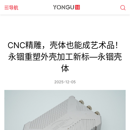
导航
CNC精雕，壳体也能成艺术品！
永锢重塑外壳加工新标—永锢壳
体
2025-12-05