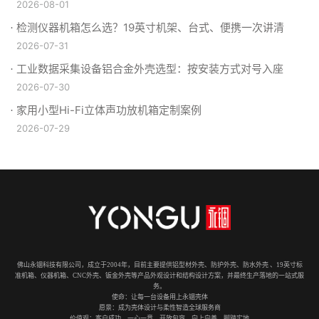
2026-08-01
检测仪器机箱怎么选？19英寸机架、台式、便携一次讲清
2026-07-31
工业数据采集设备铝合金外壳选型：按安装方式对号入座
2026-07-30
家用小型Hi-Fi立体声功放机箱定制案例
2026-07-29
佛山永锢科技有限公司，成立于2004年，目前主要提供铝型材外壳、防护外壳、防水外壳 、19英寸标
准机箱、仪器机箱、CNC外壳、钣金外壳等产品外观设计和结构设计方案，并最终生产落地的一站式服
务。
使命：让每一台设备用上永锢壳体
愿景：成为壳体设计与柔性智造全球服务商
价值观：客户成功、一心一意、开放包容、向上向善、脚踏实地