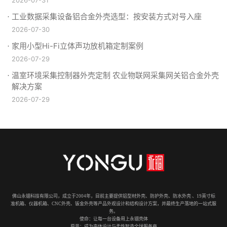
工业数据采集设备铝合金外壳选型：按安装方式对号入座
2026-07-30
家用小型Hi-Fi立体声功放机箱定制案例
2026-07-29
温室环境采集控制器外壳定制 农业物联网采集网关铝合金外壳
解决方案
2026-07-29
佛山永锢科技有限公司，成立于2004年，目前主要提供铝型材外壳、防护外壳、防水外壳 、19英寸标
准机箱、仪器机箱、CNC外壳、钣金外壳等产品外观设计和结构设计方案，并最终生产落地的一站式服
务。
使命：让每一台设备用上永锢壳体
愿景：成为壳体设计与柔性智造全球服务商