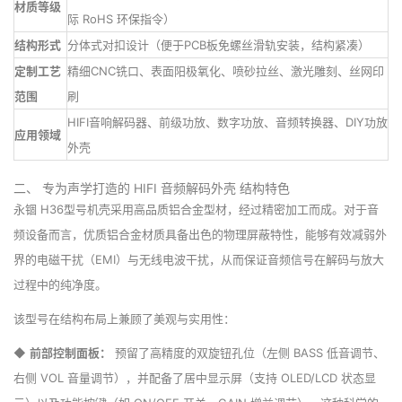
材质等级
际 RoHS 环保指令）
结构形式
分体式对扣设计（便于PCB板免螺丝滑轨安装，结构紧凑）
定制工艺
精细CNC铣口、表面阳极氧化、喷砂拉丝、激光雕刻、丝网印
范围
刷
HIFI音响解码器、前级功放、数字功放、音频转换器、DIY功放
应用领域
外壳
二、 专为声学打造的 HIFI 音频解码外壳 结构特色
永锢 H36型号机壳采用高品质铝合金型材，经过精密加工而成。对于音
频设备而言，优质铝合金材质具备出色的物理屏蔽特性，能够有效减弱外
界的电磁干扰（EMI）与无线电波干扰，从而保证音频信号在解码与放大
过程中的纯净度。
该型号在结构布局上兼顾了美观与实用性：
◆
前部控制面板：
预留了高精度的双旋钮孔位（左侧 BASS 低音调节、
右侧 VOL 音量调节），并配备了居中显示屏（支持 OLED/LCD 状态显