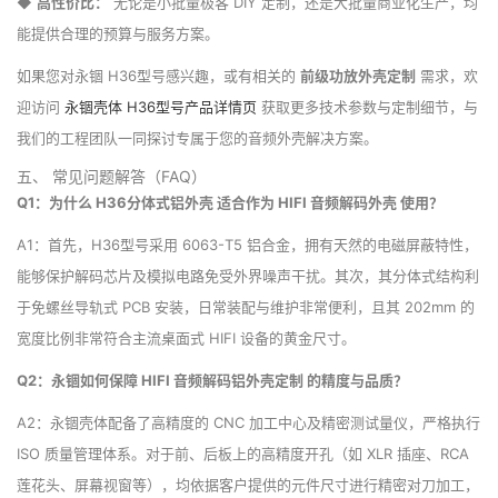
◆
高性价比：
无论是小批量极客 DIY 定制，还是大批量商业化生产，均
能提供合理的预算与服务方案。
如果您对永锢 H36型号感兴趣，或有相关的
前级功放外壳定制
需求，欢
迎访问
永锢壳体 H36型号产品详情页
获取更多技术参数与定制细节，与
我们的工程团队一同探讨专属于您的音频外壳解决方案。
五、 常见问题解答（FAQ）
Q1：为什么 H36分体式铝外壳 适合作为 HIFI 音频解码外壳 使用？
A1：首先，H36型号采用 6063-T5 铝合金，拥有天然的电磁屏蔽特性，
能够保护解码芯片及模拟电路免受外界噪声干扰。其次，其分体式结构利
于免螺丝导轨式 PCB 安装，日常装配与维护非常便利，且其 202mm 的
宽度比例非常符合主流桌面式 HIFI 设备的黄金尺寸。
Q2：永锢如何保障 HIFI 音频解码铝外壳定制 的精度与品质？
A2：永锢壳体配备了高精度的 CNC 加工中心及精密测试量仪，严格执行
ISO 质量管理体系。对于前、后板上的高精度开孔（如 XLR 插座、RCA
莲花头、屏幕视窗等），均依据客户提供的元件尺寸进行精密对刀加工，