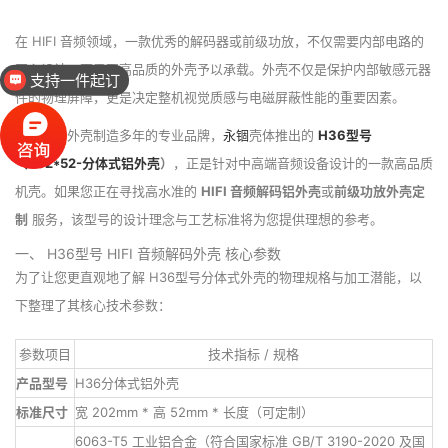
在 HIFI 音频领域，一款优秀的解码器或前级功放，不仅需要内部电路的
匠心设计，更需要高品质的外壳予以承载。外壳不仅是保护内部敏感元器
支持一件起订
件的物理屏障，更是决定整机视觉质感与电磁屏蔽性能的重要因素。
作为深耕外壳制造多年的专业品牌，
永锢
壳体推出的
H36型号
（202*52-分体式
铝外壳
）
，正是针对中高端音频设备设计的一款高品质
机壳。如果您正在寻找高水准的
HIFI 音频解码铝外壳
或
前级功放外壳定
制
服务，该型号的设计理念与工艺标准将为您提供理想的参考。
一、 H36型号 HIFI 音频解码外壳 核心参数
为了让您更直观地了解 H36型号分体式外壳的物理规格与加工潜能，以
下整理了其核心技术参数：
参数项目
技术指标 / 规格
产品型号
H36分体式铝外壳
标准尺寸
宽 202mm * 高 52mm * 长度（可定制）
6063-T5 工业铝合金（符合国家标准 GB/T 3190-2020 及国