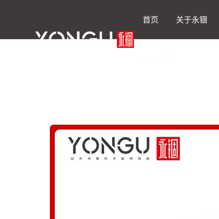
产品中心
19寸4U铝合金机箱C16
首页
关于永锢
永锢商城