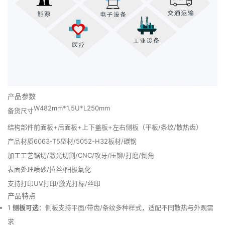
产品参数
W482mm*1.5U*L250mm
备货尺寸
结构部件
前面板+后面板+上下盖板+左右侧板（平板/条纹/散热齿）
产品材质
6063-T5型材/5052-H32板材/碳钢
加工工艺
锯切/激光切割/CNC/攻牙/压铆/打磨/倒角
表面处理
喷砂/拉丝/阳极氧化
支持打印
UV打印/激光打标/丝印
产品特点
1
侧板可选
：侧板支持平面/带齿/条纹多种样式，适配不同散热与外观需
求