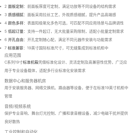
2
面板定制
：前面板厚度可定制，满足功放等不同设备的结构需求
3
质感细腻
：面板采用拉丝工艺，外观质感细腻，提升产品高端感
4
颜色多样
：表面阳极氧化多色可选，可匹配不同应用场景与品牌调性
5
低起订量
：支持一件起订，无大批量采购限制，适配小批量定制需求
6
开孔自由
：开孔定制随心配，满足不同元器件安装与功能需求
7
标准兼容
：19英寸国际标准尺寸，可无缝集成到标准机柜中
应用范围
C系列19寸
标准机箱
凭借标准化设计、灵活定制及高兼容性优势，广泛应
用于专业设备载体，适配多行业标准化安装需求
数据中心和服务器机房
用于安装服务器、网络交换机、路由器等设备，便于在标准19英寸机柜中
管理
音频/视频系统
保护专业音响、舞台灯光控制、广播和录音棚设备，减少电磁干扰并提供
良好散热
工业控制和自动化