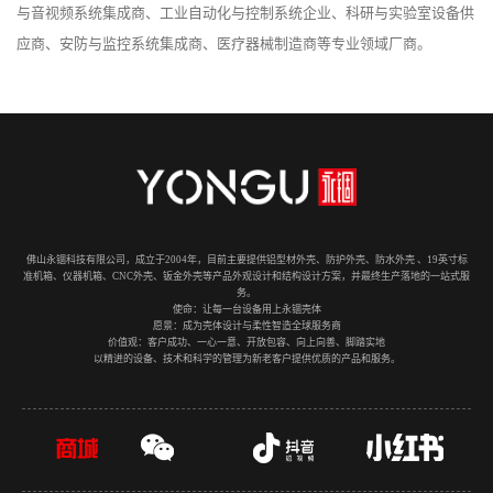
与音视频系统集成商、工业自动化与控制系统企业、科研与实验室设备供
应商、安防与监控系统集成商、医疗器械制造商等专业领域厂商。
佛山永锢科技有限公司，成立于2004年，目前主要提供铝型材外壳、防护外壳、防水外壳 、19英寸标
准机箱、仪器机箱、CNC外壳、钣金外壳等产品外观设计和结构设计方案，并最终生产落地的一站式服
务。
使命：让每一台设备用上永锢壳体
愿景：成为壳体设计与柔性智造全球服务商
价值观：客户成功、一心一意、开放包容、向上向善、脚踏实地
以精进的设备、技术和科学的管理为新老客户提供优质的产品和服务。