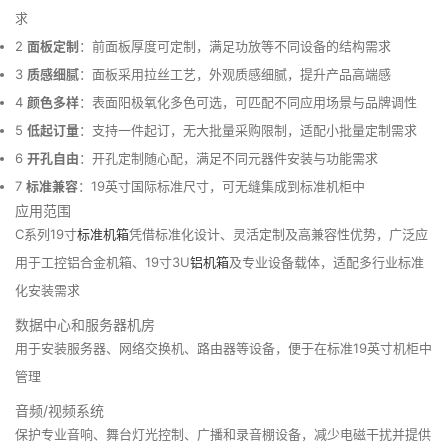
求
2
面板定制
：前面板厚度可定制，满足功放等不同设备的结构需求
3
质感细腻
：面板采用拉丝工艺，外观质感细腻，提升产品高端感
4
颜色多样
：表面阳极氧化多色可选，可匹配不同应用场景与品牌调性
5
低起订量
：支持一件起订，无大批量采购限制，适配小批量定制需求
6
开孔自由
：开孔定制随心配，满足不同元器件安装与功能需求
7
标准兼容
：19英寸国际标准尺寸，可无缝集成到标准机柜中
应用范围
C系列19寸
标准机箱
凭借标准化设计、灵活定制及高兼容性优势，广泛应
用于工控铝合金机箱、19寸3U
铝机箱
及专业设备载体，适配多行业标准
化安装需求
数据中心和服务器机房
用于安装服务器、网络交换机、路由器等设备，便于在标准19英寸机柜中
管理
音频/视频系统
保护专业音响、舞台灯光控制、广播和录音棚设备，减少电磁干扰并提供