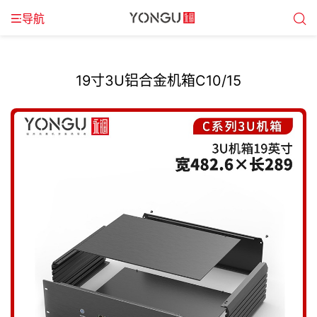
导航
19寸3U铝合金机箱C10/15