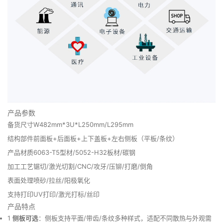
产品参数
备货尺寸
W482mm*3U*L250mm/L295mm
结构部件
前面板+后面板+上下盖板+左右侧板（平板/条纹）
产品材质
6063-T5型材/5052-H32板材/碳钢
加工工艺
锯切/激光切割/CNC/攻牙/压铆/打磨/倒角
表面处理
喷砂/拉丝/阳极氧化
支持打印
UV打印/激光打标/丝印
产品特点
1
侧板可选
：侧板支持平面/带齿/条纹多种样式，适配不同散热与外观需