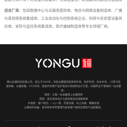
适合厂商
：包括数据中心与云服务提供商、电信与网络设备制造商、广播
与音视频系统集成商、工业自动化与控制系统企业、科研与实验室设备供
应商、安防与监控系统集成商、医疗器械制造商等专业领域厂商。
佛山永锢科技有限公司，成立于2004年，目前主要提供铝型材外壳、防护外壳、防水外壳 、19英寸标
准机箱、仪器机箱、CNC外壳、钣金外壳等产品外观设计和结构设计方案，并最终生产落地的一站式服
务。
使命：让每一台设备用上永锢壳体
愿景：成为壳体设计与柔性智造全球服务商
价值观：客户成功、一心一意、开放包容、向上向善、脚踏实地
以精进的设备、技术和科学的管理为新老客户提供优质的产品和服务。