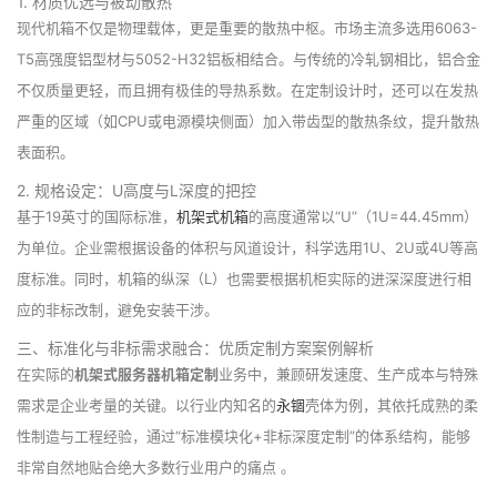
1. 材质优选与被动散热
现代机箱不仅是物理载体，更是重要的散热中枢。市场主流多选用6063-
T5高强度铝型材与5052-H32铝板相结合。与传统的冷轧钢相比，铝合金
不仅质量更轻，而且拥有极佳的导热系数。在定制设计时，还可以在发热
严重的区域（如CPU或电源模块侧面）加入带齿型的散热条纹，提升散热
表面积。
2. 规格设定：U高度与L深度的把控
基于19英寸的国际标准，
机架式机箱
的高度通常以“U”（1U=44.45mm）
为单位。企业需根据设备的体积与风道设计，科学选用1U、2U或4U等高
度标准。同时，机箱的纵深（L）也需要根据机柜实际的进深深度进行相
应的非标改制，避免安装干涉。
三、标准化与非标需求融合：优质定制方案案例解析
在实际的
机架式服务器机箱定制
业务中，兼顾研发速度、生产成本与特殊
需求是企业考量的关键。以行业内知名的
永锢
壳体为例，其依托成熟的柔
性制造与工程经验，通过“标准模块化+非标深度定制”的体系结构，能够
非常自然地贴合绝大多数行业用户的痛点 。