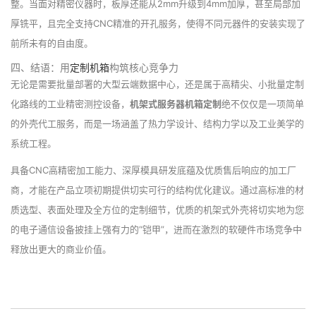
整。当面对精密仪器时，板厚还能从2mm升级到4mm加厚，甚至局部加
厚铣平，且完全支持CNC精准的开孔服务，使得不同元器件的安装实现了
前所未有的自由度。
四、结语：用
定制机箱
构筑核心竞争力
无论是需要批量部署的大型云端数据中心，还是属于高精尖、小批量定制
化路线的工业精密测控设备，
机架式服务器机箱定制
绝不仅仅是一项简单
的外壳代工服务，而是一场涵盖了热力学设计、结构力学以及工业美学的
系统工程。
具备CNC高精密加工能力、深厚模具研发底蕴及优质售后响应的加工厂
商，才能在产品立项初期提供切实可行的结构优化建议。通过高标准的材
质选型、表面处理及全方位的定制细节，优质的机架式外壳将切实地为您
的电子通信设备披挂上强有力的“铠甲”，进而在激烈的软硬件市场竞争中
释放出更大的商业价值。