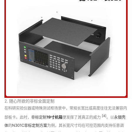
2. 随心所欲的非标全面定制
在科研实验仪器或特殊测试柜场景中，常规长宽比或高度往往无法兼容内
[4]
部板卡。此时，
非标定制
19寸机箱
便发挥了其真正的威力
。以
永锢壳
体
的
N301C非标定制方案
为例，其长宽尺寸均在可控范围内支持任意调