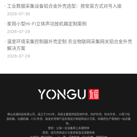
工业数据采集设备铝合金外壳选型：按安装方式对号入座
2026-07-30
家用小型Hi-Fi立体声功放机箱定制案例
2026-07-29
温室环境采集控制器外壳定制 农业物联网采集网关铝合金外壳
解决方案
2026-07-29
佛山永锢科技有限公司，成立于2004年，目前主要提供铝型材外壳、防护外壳、防水外壳 、19英寸标
准机箱、仪器机箱、CNC外壳、钣金外壳等产品外观设计和结构设计方案，并最终生产落地的一站式服
务。
使命：让每一台设备用上永锢壳体
愿景：成为壳体设计与柔性智造全球服务商