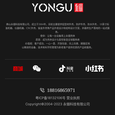
佛山永锢科技有限公司，成立于2004年，目前主要提供铝型材外壳、防护外壳、防水外壳 、19英寸标
准机箱、仪器机箱、CNC外壳、钣金外壳等产品外观设计和结构设计方案，并最终生产落地的一站式服
务。
使命：让每一台设备用上永锢壳体
愿景：成为壳体设计与柔性智造全球服务商
价值观：客户成功、一心一意、开放包容、向上向善、脚踏实地
以精进的设备、技术和科学的管理为新老客户提供优质的产品和服务。
18816865971
粤ICP备18132106号
营业执照
Copyright©2004-2023 永锢科技有限公司