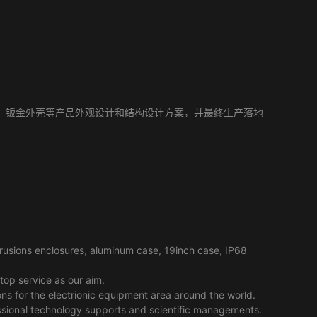
壳、钣金外壳等产品外观设计和结构设计方案，并最终生产落地
usions enclosures, aluminum case, 19inch case, IP68
top service as our aim.
ns for the electrionic equipment area around the world.
essional technology supports and scientific managements.