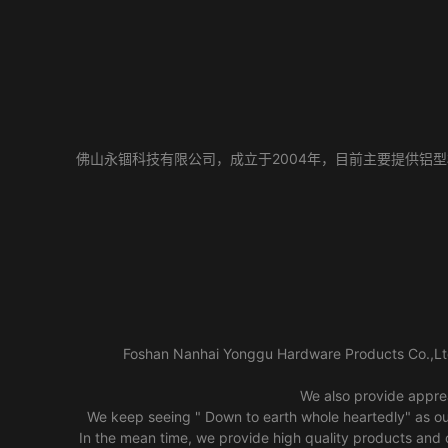
佛山永锢科技有限公司，成立于2004年，目前主要提供铝
Foshan Nanhai Yonggu Hardware Products Co.,Ltd
We also provide apprea
We keep seeing " Down to earth whole heartedly" as our
In the mean time, we provide high quality products and 