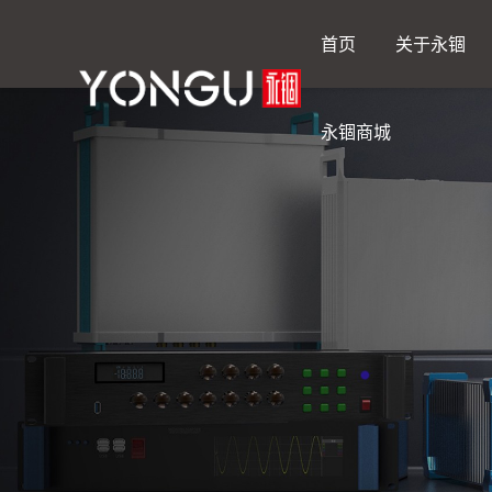
首页
关于永锢
永锢商城