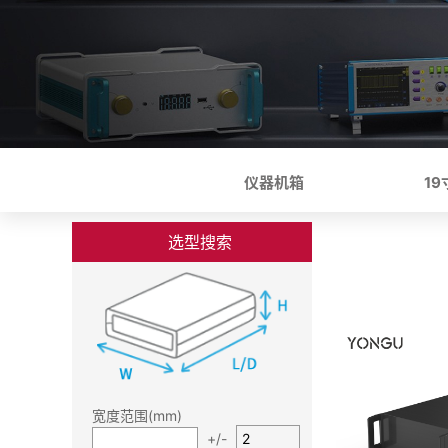
仪器机箱
1
选型搜索
宽度范围(mm)
+/-