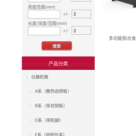
高度范围(mm)
+/-
长度/深度/范围(mm)
+/-
多功能铝合金机
搜索
产品分类
仪器机箱
A系（散热齿侧板）
B系（条纹侧板）
D系（带机脚）
F系（拱桥外盖）